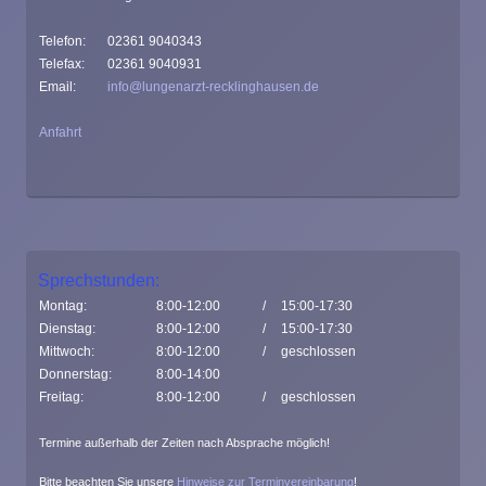
Telefon:
02361 9040343
Telefax:
02361 9040931
Email:
info@lungenarzt-recklinghausen.de
Anfahrt
Sprechstunden:
Montag:
8:00-12:00
/
15:00-17:30
Dienstag:
8:00-12:00
/
15:00-17:30
Mittwoch:
8:00-12:00
/
geschlossen
Donnerstag:
8:00-14:00
Freitag:
8:00-12:00
/
geschlossen
Termine außerhalb der Zeiten nach Absprache möglich!
Bitte beachten Sie unsere
Hinweise zur Terminvereinbarung
!